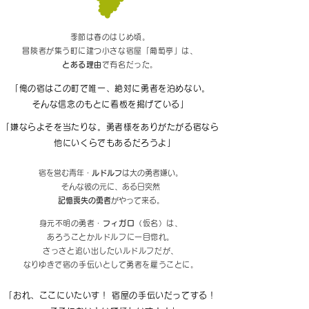
季節は春のはじめ頃。
冒険者が集う町に建つ小さな宿屋「葡萄亭」は、
とある理由
で有名だった。
「俺の宿はこの町で唯一、絶対に勇者を泊めない。
そんな信念のもとに看板を掲げている」
「嫌ならよそを当たりな。勇者様をありがたがる宿なら
他にいくらでもあるだろうよ」
​宿を営む青年・
ルドルフ
は大の勇者嫌い。
​そんな彼の元に、ある日突然
記憶喪失の勇者
がやって来る。
身元不明の勇者・
フィガロ
（仮名）は、
あろうことかルドルフに一目惚れ。
さっさと追い出したいルドルフだが、
​なりゆきで宿の手伝いとして勇者を雇うことに。
「おれ、ここにいたいす！ 宿屋の手伝いだってする！