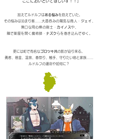
ここにおいといてほしいす！！」
加えてルドルフは
ある悩み
を抱えていた。
その悩みは泊まり客……
大酒呑みの陽気な商人・
ジェイ
、
無口な用心棒の剣士・
カイノス
や、
​隣で薬屋を開く魔術師・
ナズク
らを巻き込んでゆく。
​更には町で有名な
ゴロツキ共
の影が迫り来る。
勇者、借金、温泉、春祭り、触手、守りたい宿と家族……
ルドルフの運命や如何に？